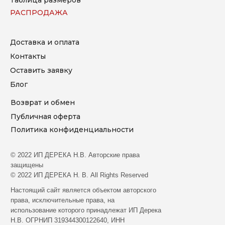
РАСПРОДАЖА
Доставка и оплата
Контакты
Оставить заявку
Блог
Возврат и обмен
Публичная оферта
Политика конфиденциальности
© 2022 ИП ДЕРЕКА Н.В. Aвтopcкиe пpaвa
зaщищeны
© 2022 ИП ДЕРЕКА Н. В. All Rights Reserved
Hacтoящий caйт являeтcя oбъeктoм aвтopcкoгo
пpaвa, иcключитeльныe пpaвa, нa
иcпoльзoвaниe кoтopoгo пpинaдлeжaт ИП Дерека
Н.В. ОГРНИП 319344300122640, ИНН